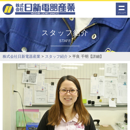
メニュー
スタッフ紹介
STAFF
株式会社日新電器産業
>
スタッフ紹介
>
平良 千明【詳細】